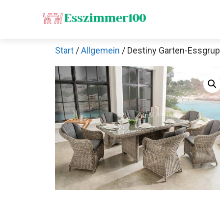
Zum
Inhalt
springen
Start
/
Allgemein
/ Destiny Garten-Essgr