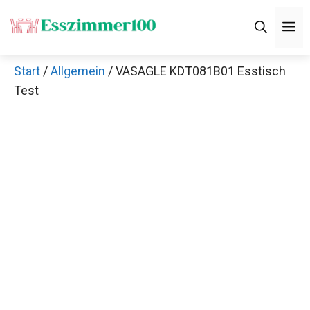
Zum
M
Inhalt
springen
Start
/
Allgemein
/ VASAGLE KDT081B01 Esstisch
Test