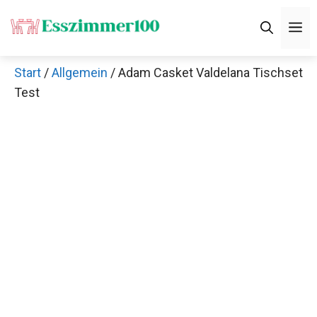
Zum
M
Inhalt
springen
Start
/
Allgemein
/ Adam Casket Valdelana Tischset
Test