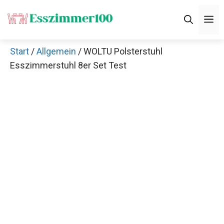
Zum
M
Inhalt
springen
Start
/
Allgemein
/ WOLTU Polsterstuhl
Esszimmerstuhl 8er Set Test