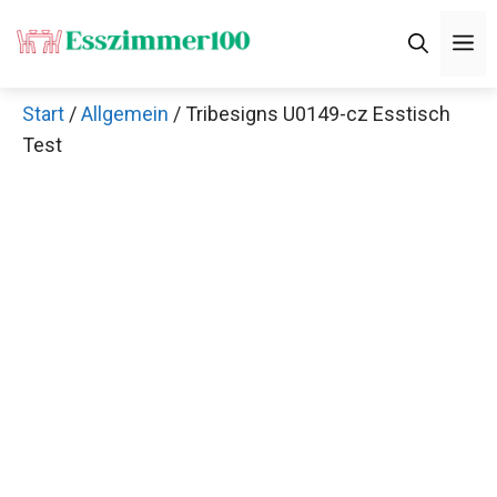
Zum
M
Inhalt
springen
Start
/
Allgemein
/ Tribesigns U0149-cz Esstisch
Test