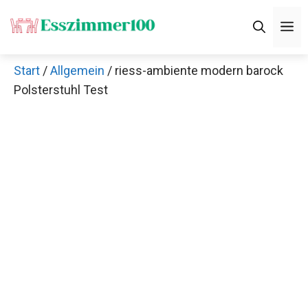
Zum
M
Inhalt
springen
Start
/
Allgemein
/ riess-ambiente modern barock
Polsterstuhl Test