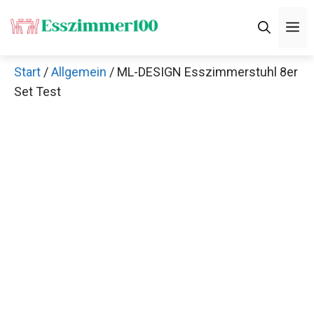
Zum
M
Inhalt
springen
Start
/
Allgemein
/ ML-DESIGN Esszimmerstuhl 8er
Set Test