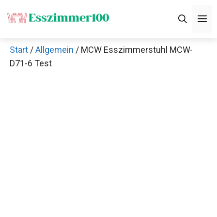
Zum
M
Inhalt
springen
Start
/
Allgemein
/ MCW Esszimmerstuhl MCW-
D71-6 Test