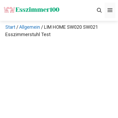
Zum
M
Inhalt
springen
Start
/
Allgemein
/ LIM HOME SW020 SW021
Esszimmerstuhl Test