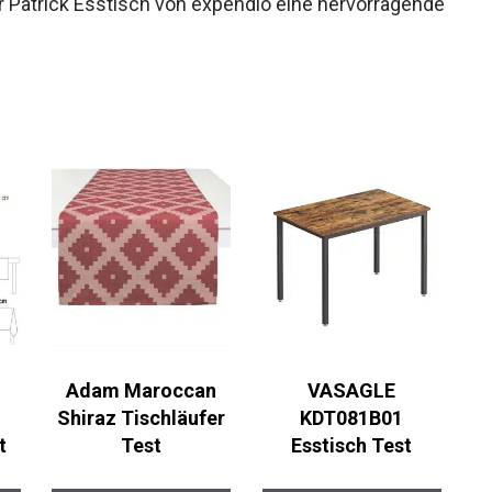
 Patrick Esstisch von expendio eine hervorragende
Adam Maroccan
VASAGLE
Shiraz Tischläufer
KDT081B01
t
Test
Esstisch Test