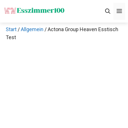
Zum
M
Inhalt
springen
Start
/
Allgemein
/ Actona Group Heaven Esstisch
Test