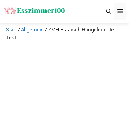
Zum
M
Inhalt
springen
Start
/
Allgemein
/ ZMH Esstisch Hängeleuchte
Test