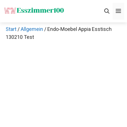
Zum
M
Inhalt
springen
Start
/
Allgemein
/ Endo-Moebel Appia Esstisch
130210 Test