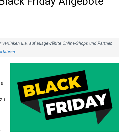
Black Friday Angebote
r verlinken u.a. auf ausgewählte Online-Shops und Partner,
erfahren
.
ie
 zu
t