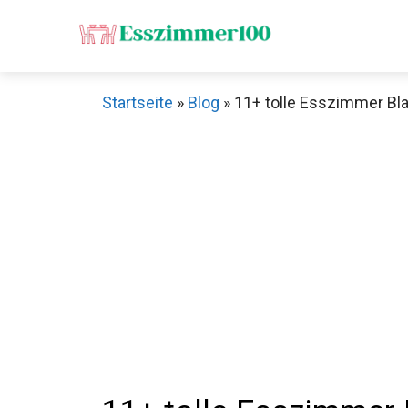
Zum
Inhalt
springen
Startseite
»
Blog
»
11+ tolle Esszimmer Bl